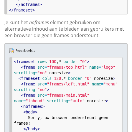
<
/
noframes
>
<
/
frameset
>
Je kunt het
noframes
element gebruiken om
alternatieve inhoud aan te bieden aan gebruikers met
een browser die geen frames ondersteunt.
Voorbeeld:
<
frameset
rows
=
100
,* 
border
=
"
0
"
>
<
frame
src
=
"
frames/top.html
"
name
=
"
logo
"
scrolling
=
"
no
"
 noresize
>
<
frameset
cols
=
120
,* 
border
=
"
0
"
 noresize
>
<
frame
src
=
"
frames/left.html
"
name
=
"
menu
"
scrolling
=
"
no
"
>
<
frame
src
=
"
frames/main.html
"
name
=
"
inhoud
"
scrolling
=
"
auto
"
 noresize
>
<
noframes
>
<
body
>
      Sorry, uw browser ondersteunt geen 
frames!

<
/
body
>