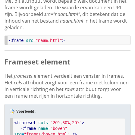
Met dit attribuut wordt bepaald welk document in het
frame wordt geladen. De waarde ervan kan een URL
zijn. Bijvoorbeeld
src="naam.html"
, dit betekent dat de
inhoud van het bestand
naam.html
in het frame wordt
geladen.
<
frame
src
=
"
naam.html
"
>
Frameset element
Het
frameset
element verdeelt een venster in frames.
Het
cols
attribuut zorgt voor een frame met kolommen
in verticale richting en het
rows
attribuut zorgt voor
een frame met rijen in horizontale richting.
Voorbeeld:
<
frameset
cols
=
"
20%,60%,20%
"
>
<
frame
name
=
"
boven
"
src
=
"
frames/boven.html
"
/>