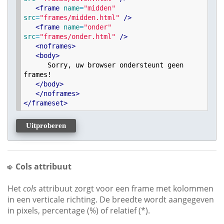
<
frame
name
=
"
midden
"
src
=
"
frames/midden.html
"
/>
<
frame
name
=
"
onder
"
src
=
"
frames/onder.html
"
/>
<
noframes
>
<
body
>
      Sorry, uw browser ondersteunt geen 
frames!

<
/
body
>
<
/
noframes
>
<
/
frameset
>
Uitproberen
Cols attribuut
Het
cols
attribuut zorgt voor een frame met kolommen
in een verticale richting. De breedte wordt aangegeven
in pixels, percentage (%) of relatief (*).