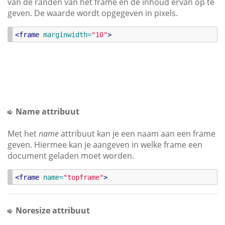
van de randen van het frame en de inhoud ervan op te
geven. De waarde wordt opgegeven in pixels.
<
frame
marginwidth
=
"
10
"
>
Name attribuut
Met het
name
attribuut kan je een naam aan een frame
geven. Hiermee kan je aangeven in welke frame een
document geladen moet worden.
<
frame
name
=
"
topframe
"
>
Noresize attribuut