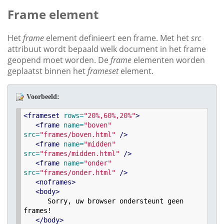
Frame element
Het
frame
element definieert een frame. Met het
src
attribuut wordt bepaald welk document in het frame
geopend moet worden. De
frame
elementen worden
geplaatst binnen het
frameset
element.
Voorbeeld:
<
frameset
rows
=
"
20%,60%,20%
"
>
<
frame
name
=
"
boven
"
src
=
"
frames/boven.html
"
/>
<
frame
name
=
"
midden
"
src
=
"
frames/midden.html
"
/>
<
frame
name
=
"
onder
"
src
=
"
frames/onder.html
"
/>
<
noframes
>
<
body
>
      Sorry, uw browser ondersteunt geen 
frames!

<
/
body
>