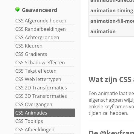
Geavanceerd
animation-timing
CSS Afgeronde hoeken
animation-fill-mo
CSS Randafbeeldingen
animation
CSS Achtergronden
CSS Kleuren
CSS Gradients
CSS Schaduw effecten
CSS Tekst effecten
Wat zijn CSS
CSS Web lettertypen
CSS 2D Transformaties
Een animatie laat ee
CSS 3D Transformaties
eigenschappen wijzig
CSS Overgangen
enkele keyframes vo
CSS Animaties
tijden zal hebben.
CSS Tooltips
CSS Afbeeldingen
De @keyfram