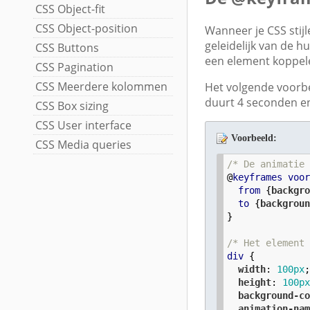
CSS Object-fit
CSS Object-position
Wanneer je CSS stij
geleidelijk van de hu
CSS Buttons
een element koppel
CSS Pagination
CSS Meerdere kolommen
Het volgende voorb
duurt 4 seconden en
CSS Box sizing
CSS User interface
Voorbeeld:
CSS Media queries
/* De animatie
@
keyframes
voo
from
 {
backgr
to
 {
backgrou
}

/* Het element
div
 {

width
: 
100
px
;
height
: 
100
p
background-c
animation-na