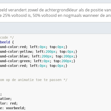
eld verandert zowel de achtergrondkleur als de positie va
 25% voltooid is, 50% voltooid en nogmaals wanneer de ani
 code */
rbeeld
 {

ound-color
:
red
; 
left
:
0
px
; 
top
:
0
px
;}

ound-color
:
yellow
; 
left
:
200
px
; 
top
:
0
px
;}

ound-color
:
blue
; 
left
:
200
px
; 
top
:
200
px
;}

ound-color
:
green
; 
left
:
0
px
; 
top
:
200
px
;}

ound-color
:
red
; 
left
:
0
px
; 
top
:
0
px
;}

 om op de animatie toe te passen */


x
;

lative
;

olor
: 
red
;

me
: 
voorbeeld
;
