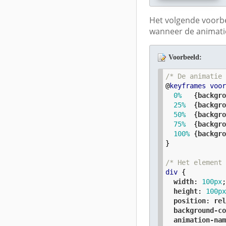
Het volgende voorbe
wanneer de animatie
Voorbeeld:
/* De animatie
@
keyframes
voo
0
%
   {
backgr
25
%
  {
backgr
50
%
  {
backgr
75
%
  {
backgr
100
%
 {
backgr
}

/* Het element
div
 {

width
: 
100
px
;
height
: 
100
p
position
: 
re
background-c
animation-na