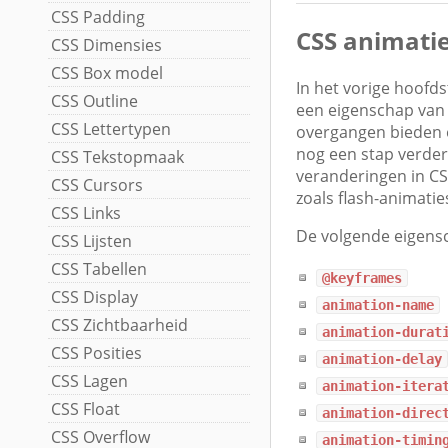
CSS Padding
CSS animati
CSS Dimensies
CSS Box model
In het vorige hoofd
CSS Outline
een eigenschap van 
CSS Lettertypen
overgangen bieden e
nog een stap verde
CSS Tekstopmaak
veranderingen in CS
CSS Cursors
zoals flash-animatie
CSS Links
De volgende eigens
CSS Lijsten
CSS Tabellen
@keyframes
CSS Display
animation-name
CSS Zichtbaarheid
animation-durat
CSS Posities
animation-delay
CSS Lagen
animation-itera
CSS Float
animation-direc
CSS Overflow
animation-timin