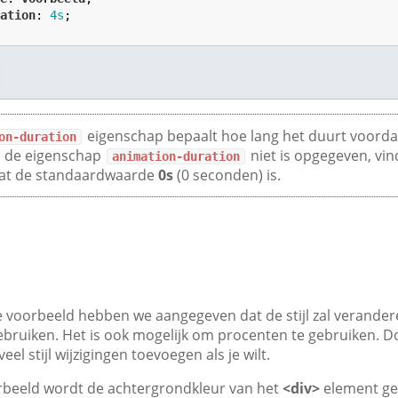
ration
: 
4
s
;

eigenschap bepaalt hoe lang het duurt voordat
on-duration
ls de eigenschap
niet is opgegeven, vin
animation-duration
dat de standaardwaarde
0s
(0 seconden) is.
 voorbeeld hebben we aangegeven dat de stijl zal verande
ebruiken. Het is ook mogelijk om procenten te gebruiken. D
eel stijl wijzigingen toevoegen als je wilt.
rbeeld wordt de achtergrondkleur van het
<div>
element ge