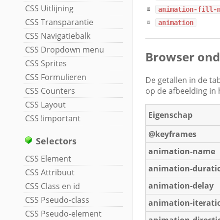
CSS Uitlijning
animation-fill-
CSS Transparantie
animation
CSS Navigatiebalk
CSS Dropdown menu
Browser ond
CSS Sprites
CSS Formulieren
De getallen in de t
op de afbeelding in
CSS Counters
CSS Layout
Eigenschap
CSS !important
@keyframes
Selectors
animation-name
CSS Element
animation-durati
CSS Attribuut
animation-delay
CSS Class en id
CSS Pseudo-class
animation-iterati
CSS Pseudo-element
animation-directi