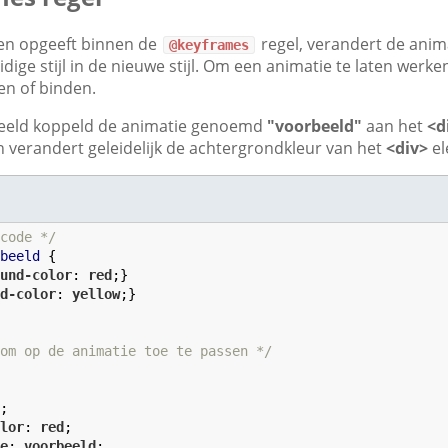
len opgeeft binnen de
regel, verandert de anim
@keyframes
idige stijl in de nieuwe stijl. Om een ​​animatie te laten wer
en of binden.
eeld koppeld de animatie genoemd
"voorbeeld"
aan het
<d
 verandert geleidelijk de achtergrondkleur van het
<div>
el
 code */
rbeeld
 {

ound-color
: 
red
;}

nd-color
: 
yellow
;}

 om op de animatie toe te passen */


x
;

olor
: 
red
;

me
: 
voorbeeld
;
