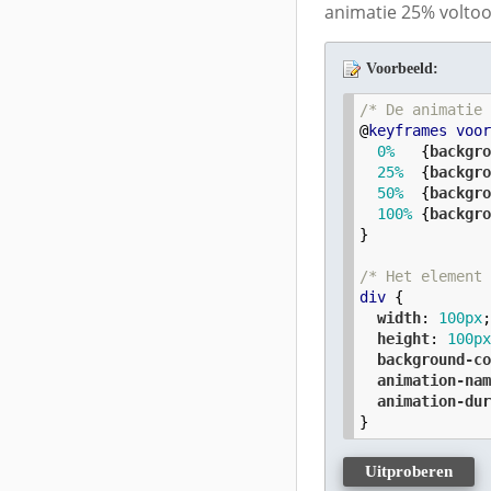
animatie 25% voltoo
Voorbeeld:
/* De animatie
@
keyframes
voo
0
%
   {
backgr
25
%
  {
backgr
50
%
  {
backgr
100
%
 {
backgr
}

/* Het element
div
 {

width
: 
100
px
;
height
: 
100
p
background-c
animation-na
animation-du
}
Uitproberen