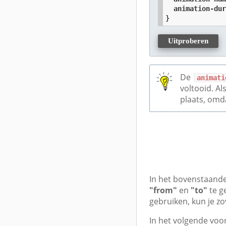
animation-du
}
Uitproberen
De
animati
voltooid. A
plaats, om
In het bovenstaande
"from"
en
"to"
te g
gebruiken, kun je zov
In het volgende voo