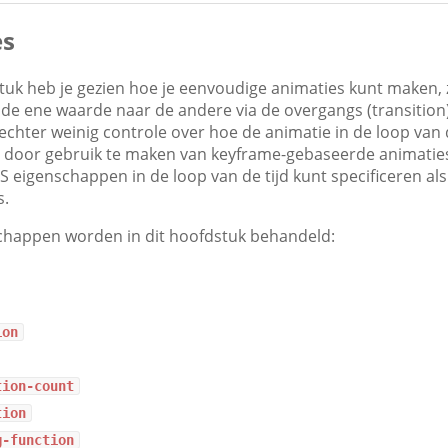
es
stuk heb je gezien hoe je eenvoudige animaties kunt maken,
de ene waarde naar de andere via de overgangs (transition)
chter weinig controle over hoe de animatie in de loop van 
r door gebruik te maken van keyframe-gebaseerde animatie
S eigenschappen in de loop van de tijd kunt specificeren al
s.
chappen worden in dit hoofdstuk behandeld:
ion
tion-count
tion
g-function