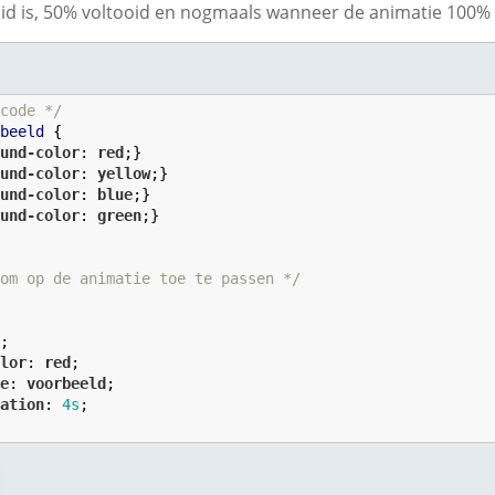
id is, 50% voltooid en nogmaals wanneer de animatie 100% v
 code */
rbeeld
 {

ound-color
: 
red
;}

ound-color
: 
yellow
;}

ound-color
: 
blue
;}

ound-color
: 
green
;}

 om op de animatie toe te passen */


x
;

olor
: 
red
;

me
: 
voorbeeld
;

ration
: 
4
s
;
