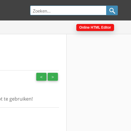
Online HTML Editor
<
>
t te gebruiken!