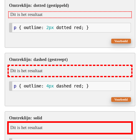
Omtreklijn: dotted (gestippeld)
Dit is het resultaat
p
 { 
outline
: 
2
px
 dotted red; }
Voorbeeld
Omtreklijn: dashed (gestreept)
Dit is het resultaat
p
 { 
outline
: 
4
px
 dashed red; }
Voorbeeld
Omtreklijn: solid
Dit is het resultaat