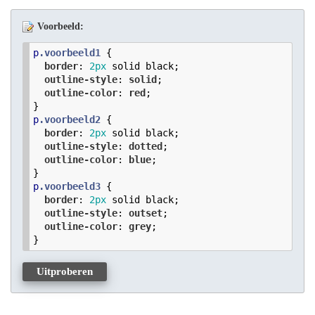
Voorbeeld:
p
.voorbeeld1
 {

border
: 
2
px
 solid black;

outline-style
: 
solid
;

outline-color
: 
red
;

p
.voorbeeld2
 {

border
: 
2
px
 solid black;

outline-style
: 
dotted
;

outline-color
: 
blue
;

p
.voorbeeld3
 {

border
: 
2
px
 solid black;

outline-style
: 
outset
;

outline-color
: 
grey
;

Uitproberen