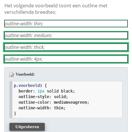
Het volgende voorbeeld toont een outline met
verschillende breedtes:
outline-width: thin;
outline-width: medium;
outline-width: thick;
outline-width: 4px;
Voorbeeld:
p
.voorbeeld1
 {

border
: 
1
px
 solid black;

outline-style
: 
solid
;

outline-color
: 
mediumseagreen
;

outline-width
: 
thin
;

}
Uitproberen