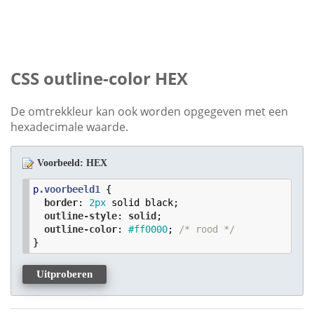
CSS outline-color HEX
De omtrekkleur kan ook worden opgegeven met een
hexadecimale waarde.
Voorbeeld: HEX
p
.voorbeeld1
 {

border
: 
2
px
 solid black;

outline-style
: 
solid
;

outline-color
: 
#ff0000
; 
/* rood */
Uitproberen