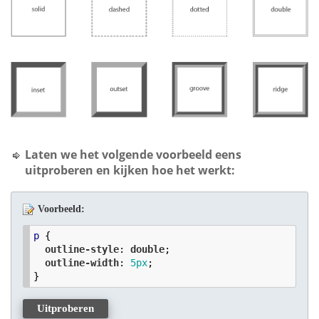
Laten we het volgende voorbeeld eens
uitproberen en kijken hoe het werkt:
Voorbeeld:
p
 {

outline-style
: 
double
;

outline-width
: 
5
px
;

Uitproberen