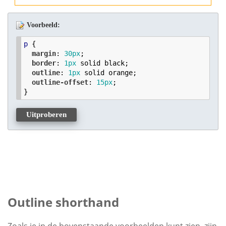
Voorbeeld:
p
 {

margin
: 
30
px
;

border
: 
1
px
 solid black;

outline
: 
1
px
 solid orange;

outline-offset
: 
15
px
;

Uitproberen
Outline shorthand