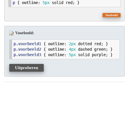
p
 { 
outline
: 
5
px
 solid red; }
Voorbeeld
Voorbeeld:
p
.voorbeeld1
 { 
outline
: 
2
px
p
.voorbeeld2
 { 
outline
: 
4
px
p
.voorbeeld3
 { 
outline
: 
5
px
Uitproberen