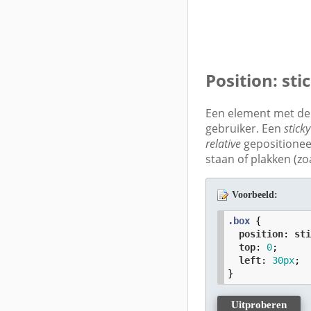
Position: sti
Een element met de
gebruiker. Een
sticky
relative
gepositioneer
staan of plakken (zo
Voorbeeld:
.box
 {

position
: 
st
top
: 
0
;

left
: 
30
px
;

}
Uitproberen