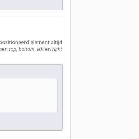
ositioneerd element altijd
ppen
top
,
bottom
,
left
en
right