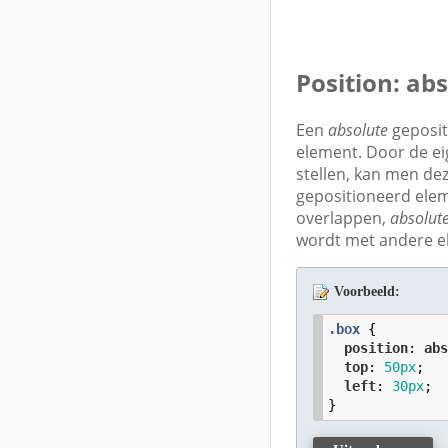
Position: ab
Een
absolute
geposit
element. Door de 
stellen, kan men de
gepositioneerd elem
overlappen,
absolut
wordt met andere e
Voorbeeld:
.box
 {

position
: 
ab
top
: 
50
px
;

left
: 
30
px
;

}