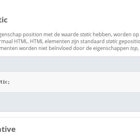
tic
igenschap position met de waarde
static
hebben, worden op d
rmaal HTML. HTML elementen zijn standaard
static
gepositio
ementen worden niet beïnvloed door de eigenschappen
top
atic
;

ative