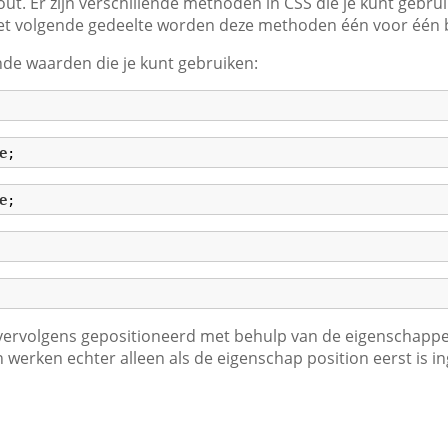
ut. Er zijn verschillende methoden in CSS die je kunt gebru
het volgende gedeelte worden deze methoden één voor één 
lende waarden die je kunt gebruiken:
e
;
e
;
ervolgens gepositioneerd met behulp van de eigenschapp
werken echter alleen als de eigenschap position eerst is in