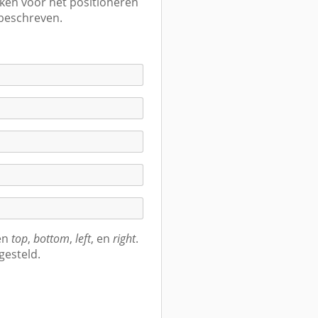
iken voor het positioneren
beschreven.
en
top
,
bottom
,
left
, en
right
.
gesteld.