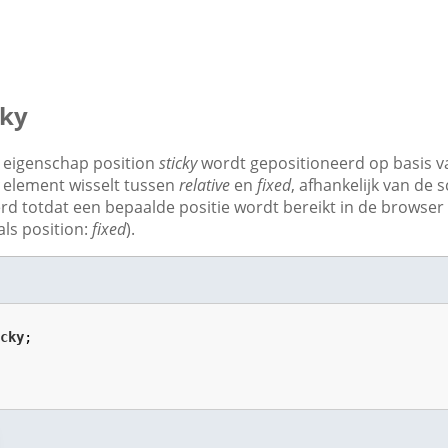
cky
 eigenschap position
sticky
wordt gepositioneerd op basis va
element wisselt tussen
relative
en
fixed
, afhankelijk van de 
d totdat een bepaalde positie wordt bereikt in de browser da
als position:
fixed
).
icky
;
