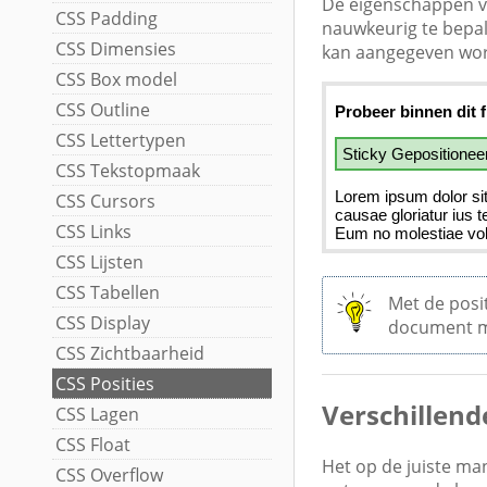
De eigenschappen v
CSS Padding
nauwkeurig te bepal
CSS Dimensies
kan aangegeven word
CSS Box model
CSS Outline
CSS Lettertypen
CSS Tekstopmaak
CSS Cursors
CSS Links
CSS Lijsten
CSS Tabellen
Met de posi
CSS Display
document m
CSS Zichtbaarheid
CSS Posities
Verschillen
CSS Lagen
CSS Float
Het op de juiste ma
CSS Overflow