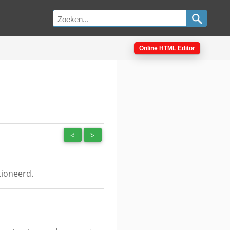
Online HTML Editor
<
>
tioneerd.