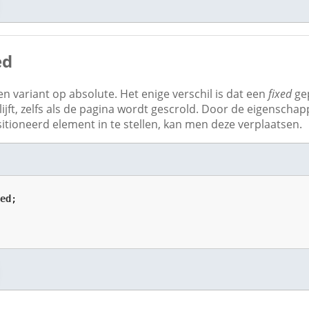
ed
en variant op absolute. Het enige verschil is dat een
fixed
gep
lijft, zelfs als de pagina wordt gescrold. Door de eigenscha
tioneerd element in te stellen, kan men deze verplaatsen.
xed
;
