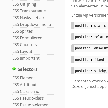
ontwerp van de lay-o
CSS Uitlijning
van elementen. In 
CSS Transparantie
Er zijn vijf verschil
CSS Navigatiebalk
CSS Dropdown menu
position
: 
static
;
CSS Sprites
position
: 
relativ
CSS Formulieren
CSS Counters
position
: 
absolut
CSS Layout
CSS !important
position
: 
fixed
;
Selectors
position
: 
sticky
;
CSS Element
Elementen worden v
CSS Attribuut
Deze eigenschappen 
CSS Class en id
CSS Pseudo-class
CSS Pseudo-element