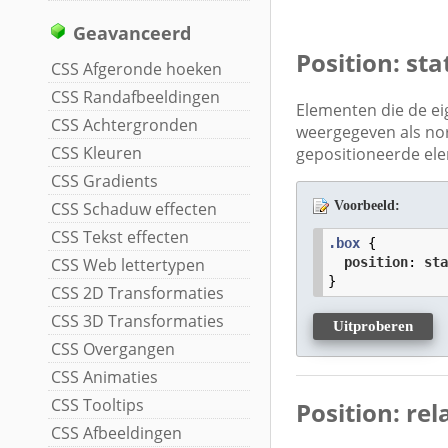
Geavanceerd
Position: sta
CSS Afgeronde hoeken
CSS Randafbeeldingen
Elementen die de e
CSS Achtergronden
weergegeven als no
CSS Kleuren
gepositioneerde el
CSS Gradients
CSS Schaduw effecten
Voorbeeld:
CSS Tekst effecten
.box
 {

CSS Web lettertypen
position
: 
st
}
CSS 2D Transformaties
CSS 3D Transformaties
Uitproberen
CSS Overgangen
CSS Animaties
CSS Tooltips
Position: rel
CSS Afbeeldingen