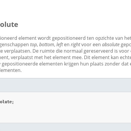
solute
ioneerd element wordt gepositioneerd ten opzichte van he
eigenschappen
top
,
bottom
,
left
en
right
voor een
absolute
gepo
ze verplaatsen. De ruimte die normaal gereserveerd is voor
ent, verplaatst met het element mee. Dit element kan ech
e
gepositioneerde elementen krijgen hun plaats zonder dat
lementen.
solute
;
