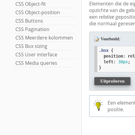
Elementen die de e
CSS Object-fit
opzichte van de geb
CSS Object-position
een
relative
gepositio
CSS Buttons
die normaal gereser
CSS Pagination
CSS Meerdere kolommen
Voorbeeld:
CSS Box sizing
.box
 {

CSS User interface
position
: 
re
left
: 
30
px
;

CSS Media queries
}
Uitproberen
Een element
positie.