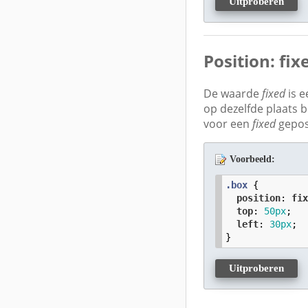
Uitproberen
Position: fix
De waarde
fixed
is e
op dezelfde plaats b
voor een
fixed
geposi
Voorbeeld:
.box
 {

position
: 
fi
top
: 
50
px
;

left
: 
30
px
;

}
Uitproberen