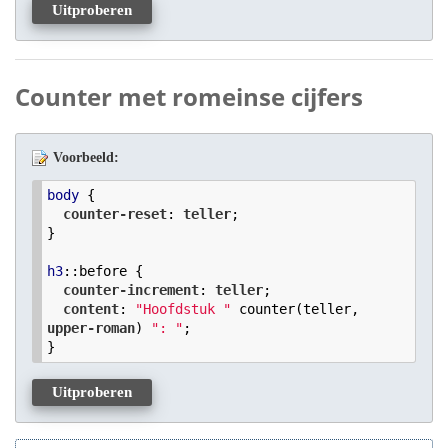
Uitproberen
Counter met romeinse cijfers
Voorbeeld:
body
 {

counter-reset
: 
teller
;

}

h3
:
:before
 {

counter-increment
: 
teller
;

content
: 
"Hoofdstuk "
 counter(teller, 
upper-roman
) 
": "
;

}
Uitproberen