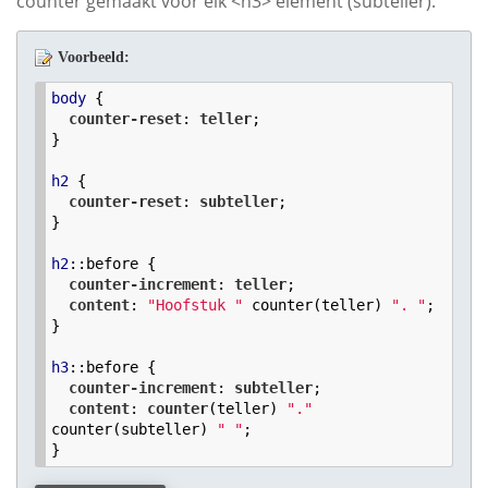
counter gemaakt voor elk <h3> element (subteller).
Voorbeeld:
body
 {

counter-reset
: 
teller
;

}

h2
 {

counter-reset
: 
subteller
;

}

h2
:
:before
 {

counter-increment
: 
teller
;

content
: 
"Hoofstuk "
 counter(teller) 
". "
;

}

h3
:
:before
 {

counter-increment
: 
subteller
;

content
: 
counter
(teller) 
"."
counter(subteller) 
" "
;

}