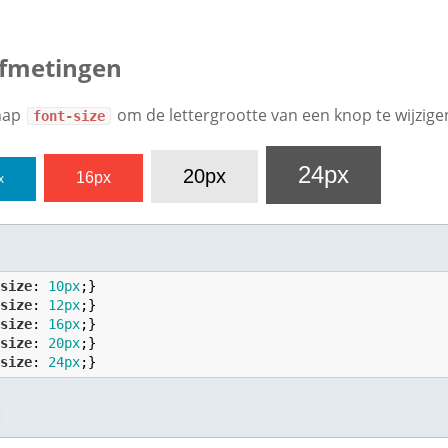
afmetingen
chap
om de lettergrootte van een knop te wijzige
font-size
24px
20px
16px
x
-size
: 
10
px
-size
: 
12
px
-size
: 
16
px
-size
: 
20
px
-size
: 
24
px
;}