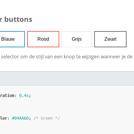
r buttons
Blauw
Rood
Grijs
Zwart
selector om de stijl van een knop te wijzigen wanneer je d
uration
: 
0
.
4
s
;



olor
: 
#04AA6D
; 
/* Groen */

