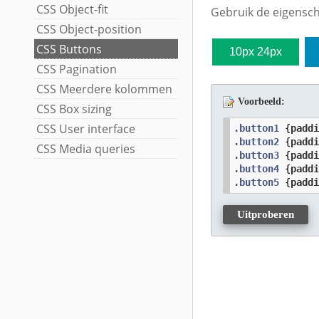
CSS Object-fit
Gebruik de eigens
CSS Object-position
CSS Buttons
10px 24px
CSS Pagination
CSS Meerdere kolommen
Voorbeeld:
CSS Box sizing
CSS User interface
.button1
 {
padd
.button2
 {
padd
CSS Media queries
.button3
 {
padd
.button4
 {
padd
.button5
 {
padd
Uitproberen