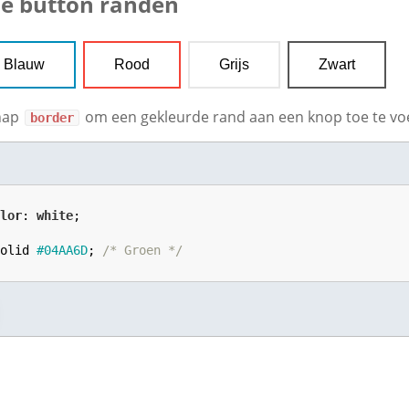
de button randen
Blauw
Rood
Grijs
Zwart
chap
om een ​​gekleurde rand aan een knop toe te vo
border
olor
: 
white
;



solid 
#04AA6D
; 
/* Groen */