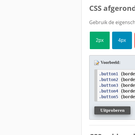
CSS afgeron
Gebruik de eigens
2px
4px
Voorbeeld:
.button1
 {
bord
.button2
 {
bord
.button3
 {
bord
.button4
 {
bord
.button5
 {
bord
Uitproberen