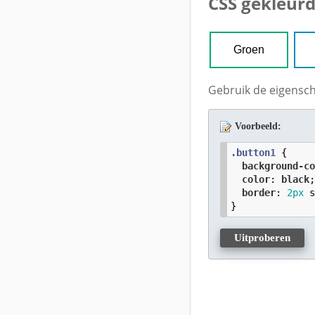
CSS gekleur
Groen
Gebruik de eigens
Voorbeeld:
.button1
 {

background-c
color
: 
black
;
border
: 
2
px
 
}
Uitproberen