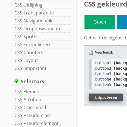
CSS gekleur
CSS Uitlijning
CSS Transparantie
CSS Navigatiebalk
Groen
CSS Dropdown menu
CSS Sprites
Gebruik de eigens
CSS Formulieren
CSS Counters
Voorbeeld:
CSS Layout
.button1
 {
back
CSS !important
.button2
 {
back
.button3
 {
back
.button4
 {
back
Selectors
.button5
 {
back
CSS Element
Uitproberen
CSS Attribuut
CSS Class en id
CSS Pseudo-class
CSS Pseudo-element