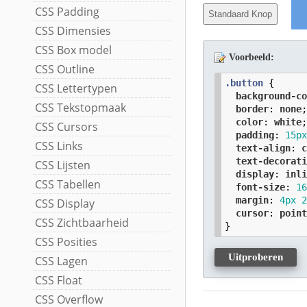
CSS Padding
Standaard Knop
CSS Dimensies
CSS Box model
Voorbeeld:
CSS Outline
.button
 {

CSS Lettertypen
background-c
CSS Tekstopmaak
border
: 
none
;
color
: 
white
;
CSS Cursors
padding
: 
15
p
CSS Links
text-align
: 
text-decorat
CSS Lijsten
display
: 
inl
CSS Tabellen
font-size
: 
1
margin
: 
4
px
CSS Display
cursor
: 
poin
CSS Zichtbaarheid
}
CSS Posities
Uitproberen
CSS Lagen
CSS Float
CSS Overflow