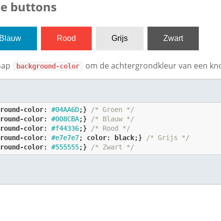
de buttons
Blauw
Rood
Grijs
Zwart
chap
om de achtergrondkleur van een knop
background-color
ground-color
: 
#04AA6D
;} 
/* Groen */
ground-color
: 
#008CBA
;} 
/* Blauw */
ground-color
: 
#f44336
;} 
/* Rood */
ground-color
: 
#e7e7e7
; 
color
: 
black
;} 
/* Grijs */
ground-color
: 
#555555
;} 
/* Zwart */