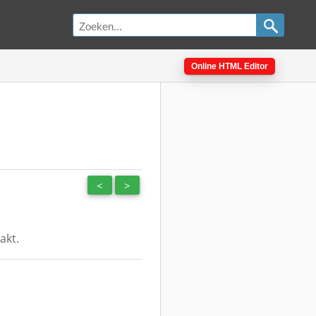
Online HTML Editor
<
>
akt.