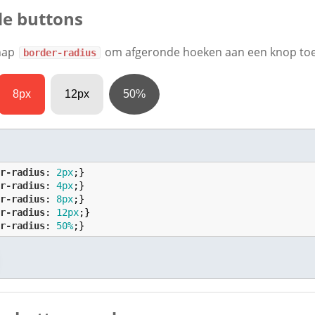
de buttons
chap
om afgeronde hoeken aan een knop toe
border-radius
8px
12px
50%
er-radius
: 
2
px
er-radius
: 
4
px
er-radius
: 
8
px
er-radius
: 
12
px
er-radius
: 
50
%
;}