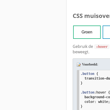
CSS muisove
Groen
Gebruik de
:hover
beweegt.
Voorbeeld:
.button
 {

transition-d
}

.button
:hover
 {
background-c
color
: 
white
;
}