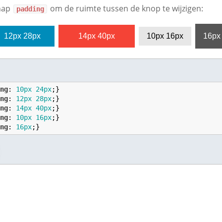
chap
om de ruimte tussen de knop te wijzigen:
padding
12px 28px
14px 40px
10px 16px
16px
ing
: 
10
px
24
px
ing
: 
12
px
28
px
ing
: 
14
px
40
px
ing
: 
10
px
16
px
ing
: 
16
px
;}