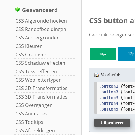
Geavanceerd
CSS button 
CSS Afgeronde hoeken
CSS Randafbeeldingen
Gebruik de eigens
CSS Achtergronden
CSS Kleuren
CSS Gradients
12p
10px
CSS Schaduw effecten
CSS Tekst effecten
Voorbeeld:
CSS Web lettertypen
.button1
 {
font
CSS 2D Transformaties
.button2
 {
font
CSS 3D Transformaties
.button3
 {
font
.button4
 {
font
CSS Overgangen
.button5
 {
font
CSS Animaties
CSS Tooltips
Uitproberen
CSS Afbeeldingen