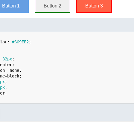
Button 1
Button 2
Button 3
olor
: 
#669EE2
;





x
32
px
;

center
;

ion
: 
none
;

ine-block
;

6
px
;

2
px
;

ter
;
