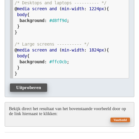
/* Desktops and laptops ---------- */
@
media
screen
and
 (
min
-
width
: 
1224px
){

body
{

background
: 
#d8ff9d
;

 }

}

/* Large screens ---------- */
@
media
screen
and
 (
min
-
width
: 
1824px
){

body
{

background
: 
#ffc0cb
;

 }

}
Uitproberen
Bekijk direct het resultaat van het bovenstaande voorbeeld door op
de link hiernaast te klikken:
Voorbeeld