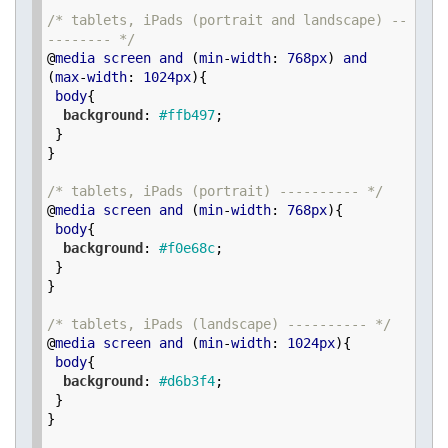
/* tablets, iPads (portrait and landscape) --
-------- */
@
media
screen
and
 (
min
-
width
: 
768px
) 
and
(
max
-
width
: 
1024px
){

body
{

background
: 
#ffb497
;

 }

}

/* tablets, iPads (portrait) ---------- */
@
media
screen
and
 (
min
-
width
: 
768px
){

body
{

background
: 
#f0e68c
;

 }

}

/* tablets, iPads (landscape) ---------- */
@
media
screen
and
 (
min
-
width
: 
1024px
){

body
{

background
: 
#d6b3f4
;

 }

}
