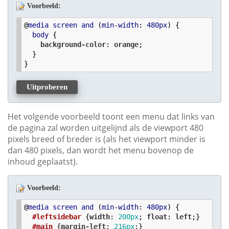
Voorbeeld:
@
media
screen
and
 (
min
-
width
: 
480px
) {

body
 {

background-color
: 
orange
;

  }

}
Uitproberen
Het volgende voorbeeld toont een menu dat links van
de pagina zal worden uitgelijnd als de viewport 480
pixels breed of breder is (als het viewport minder is
dan 480 pixels, dan wordt het menu bovenop de
inhoud geplaatst).
Voorbeeld:
@
media
screen
and
 (
min
-
width
: 
480px
) {

#leftsidebar
 {
width
: 
200
px
; 
float
: 
left
;}

#main
 {
margin-left
: 
216
px
;}
