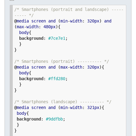
/* Smartphones (portrait and landscape) -----
----- */
@
media
screen
and
 (
min
-
width
: 
320px
) 
and
(
max
-
width
: 
480px
){

body
{

background
: 
#7ce7e1
;

  }

}

/* Smartphones (portrait) ---------- */
@
media
screen
and
 (
max
-
width
: 
320px
){

body
{

background
: 
#ffd280
;

  }

}

/* Smartphones (landscape) ---------- */
@
media
screen
and
 (
min
-
width
: 
321px
){

body
{

background
: 
#9ddfbb
;

 }

}
