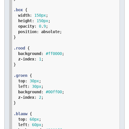
.box
 {

width
: 
150
px
;

height
: 
150
px
;

opacity
: 
0
.
9
;

position
: 
absolute
;

}

.rood
 {

background
: 
#ff0000
;

z-index
: 
1
;

}

.groen
 {

top
: 
30
px
;

left
: 
30
px
;

background
: 
#00ff00
;

z-index
: 
2
;

}

.blauw
 {

top
: 
60
px
;

left
: 
60
px
;
