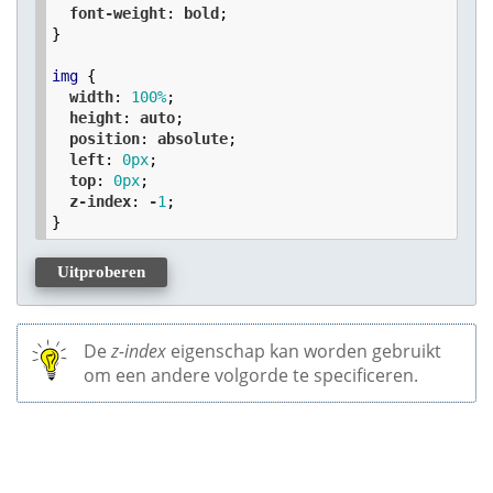
font-weight
: 
bold
;

}

img
 {

width
: 
100
%
;

height
: 
auto
;

position
: 
absolute
;

left
: 
0
px
;

top
: 
0
px
;

z-index
: 
-
1
;

}
Uitproberen
De
z-index
eigenschap kan worden gebruikt
om een andere volgorde te specificeren.