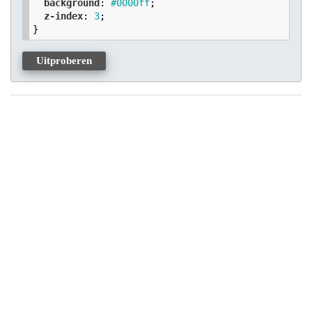
background
: 
#0000ff
;

z-index
: 
3
;

}
Uitproberen