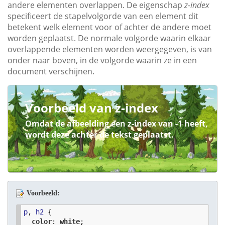
andere elementen overlappen. De eigenschap
z-index
specificeert de stapelvolgorde van een element dit
betekent welk element voor of achter de andere moet
worden geplaatst. De normale volgorde waarin elkaar
overlappende elementen worden weergegeven, is van
onder naar boven, in de volgorde waarin ze in een
document verschijnen.
Voorbeeld van z-index
Omdat de afbeelding een z-index van -1 heeft,
wordt deze achter de tekst geplaatst.
Voorbeeld:
p
, 
h2
 {

color
: 
white
;
