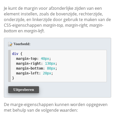
Je kunt de margin voor afzonderlijke zijden van een
element instellen, zoals de bovenzijde, rechterzijde,
onderzijde, en linkerzijde door gebruik te maken van de
CSS-eigenschappen
margin-top, margin-right, margin-
bottom
en
margin-left
.
Voorbeeld:
div
 {

margin-top
: 
40
px
;

margin-right
: 
130
px
;  

margin-bottom
: 
80
px
;

margin-left
: 
20
px
;

}
Uitproberen
De marge-eigenschappen kunnen worden opgegeven
met behulp van de volgende waarden: