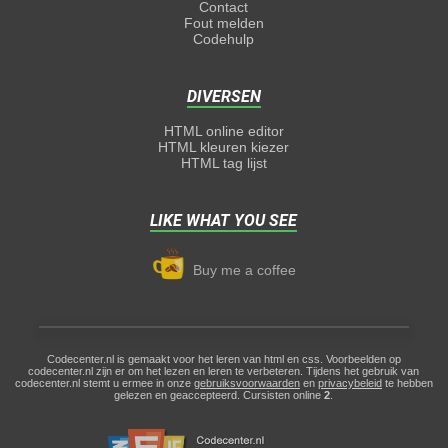
Contact
Fout melden
Codehulp
DIVERSEN
HTML online editor
HTML kleuren kiezer
HTML tag lijst
LIKE WHAT YOU SEE
Buy me a coffee
Codecenter.nl is gemaakt voor het leren van html en css. Voorbeelden op
codecenter.nl zijn er om het lezen en leren te verbeteren. Tijdens het gebruik van
codecenter.nl stemt u ermee in onze
gebruiksvoorwaarden
en
privacybeleid
te hebben
gelezen en geaccepteerd. Cursisten online
2
.