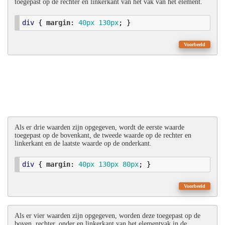
toegepast op de rechter en linkerkant van het vak van het element.
div
 { 
margin
: 
40
px
130
px
; }
Voorbeeld
Als er drie waarden zijn opgegeven, wordt de eerste waarde
toegepast op de bovenkant, de tweede waarde op de rechter en
linkerkant en de laatste waarde op de onderkant.
div
 { 
margin
: 
40
px
130
px
80
px
; }
Voorbeeld
Als er vier waarden zijn opgegeven, worden deze toegepast op de
boven, rechter, onder en linkerkant van het elementvak in de