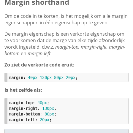
Margin shorthand
Om de code in te korten, is het mogelijk om alle margin
eigenschappen in één eigenschap op te geven.
De margin eigenschap is een verkorte eigenschap om
te voorkomen dat de marge van elke zijde afzonderlijk
wordt ingesteld, d.w.z.
margin-top, margin-right, margin-
bottom
en
margin-left
.
Zo ziet de verkorte code eruit:
margin
: 
40
px
130
px
80
px
20
px
;
Is het zelfde als:
margin-top
: 
40
px
margin-right
: 
130
px
margin-bottom
: 
80
px
margin-left
: 
20
px