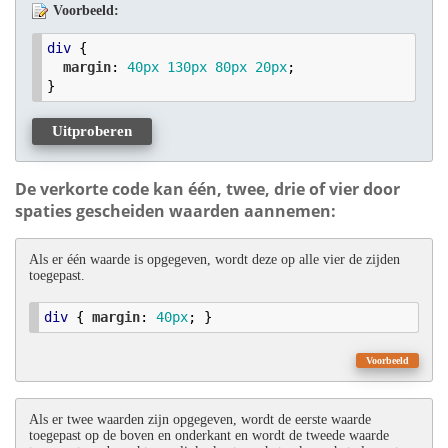
Voorbeeld:
div
 {

margin
: 
40
px
130
px
80
px
20
px
;

}
Uitproberen
De verkorte code kan één, twee, drie of vier door
spaties gescheiden waarden aannemen:
Als er één waarde is opgegeven, wordt deze op alle vier de zijden
toegepast.
div
 { 
margin
: 
40
px
; }
Voorbeeld
Als er twee waarden zijn opgegeven, wordt de eerste waarde
toegepast op de boven en onderkant en wordt de tweede waarde