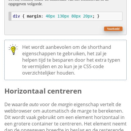
opgegeven volgorde.
div
 { 
margin
: 
40
px
130
px
80
px
20
px
; }
Voorbeeld
Het wordt aanbevolen om de shorthand
eigenschappen te gebruiken, het zal je
helpen tijd te besparen door het extra typen
te vermijden en zo kun je je CSS-code
overzichtelijker houden.
Horizontaal centreren
De waarde
auto
voor de
margin
eigenschap vertelt de
webbrowser om automatisch de marge te berekenen.
Dit wordt vaak gebruikt om een element horizontaal in
een grotere container te centreren. Het element neemt
dan de opgegeven breedte in beslag en de resterende