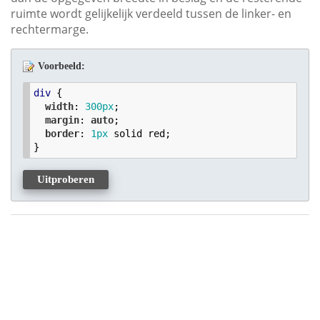
ruimte wordt gelijkelijk verdeeld tussen de linker- en
rechtermarge.
Voorbeeld:
div
 {

width
: 
300
px
;

margin
: 
auto
;

border
: 
1
px
 solid red;

}
Uitproberen